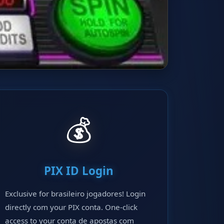
💰
PIX ID Login
Exclusive for brasileiro jogadores! Login
directly com your PIX conta. One-click
access to your conta de apostas com