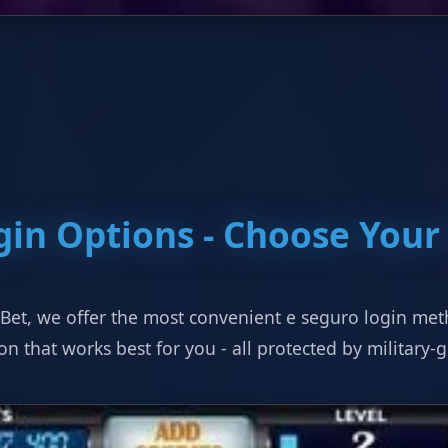
gin Options - Choose You
3Bet, we offer the most convenient e seguro login met
n that works best for you - all protected by military-