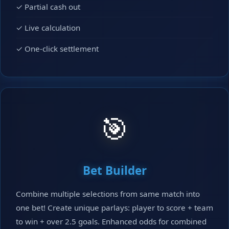
✓ Partial cash out
✓ Live calculation
✓ One-click settlement
🎯
Bet Builder
Combine multiple selections from same match into
one bet! Create unique parlays: player to score + team
to win + over 2.5 goals. Enhanced odds for combined