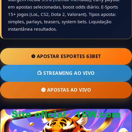
em apostas selecionadas, boost odds diário. E-Sports
15+ jogos (LoL, CS2, Dota 2, Valorant). Tipos aposta:
simples, parlays, teasers, system bets. Liquidação
instantânea resultados.
⚽ APOSTAR ESPORTES 63BET
📺 STREAMING AO VIVO
🔴 APOSTAS AO VIVO