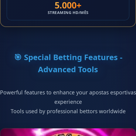
5.000+
STREAMING HD/MÊS
🎯 Special Betting Features -
Advanced Tools
Powerful features to enhance your apostas esportivas
experience
Tools used by professional bettors worldwide