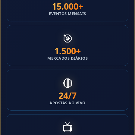
15.000+
EVENTOS MENSAIS
🎯
1.500+
MERCADOS DIÁRIOS
🔴
24/7
APOSTAS AO VIVO
📺