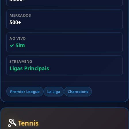
MERCADOS
500+
AO VIVO
✓ Sim
STREAMING
Ligas Principais
Premier League
La Liga
Champions
🎾
Tennis