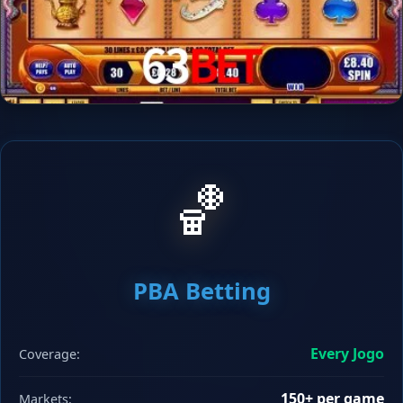
🏀
PBA Betting
Every Jogo
Coverage:
150+ per game
Markets: