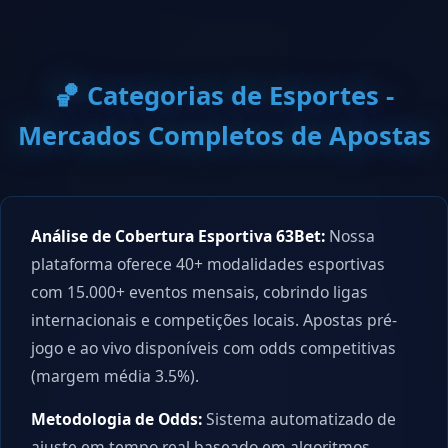
🏀 Categorias de Esportes -
Mercados Completos de Apostas
Análise de Cobertura Esportiva 63Bet:
Nossa
plataforma oferece 40+ modalidades esportivas
com 15.000+ eventos mensais, cobrindo ligas
internacionais e competições locais. Apostas pré-
jogo e ao vivo disponíveis com odds competitivas
(margem média 3.5%).
Metodologia de Odds:
Sistema automatizado de
ajuste em tempo real baseado em algoritmos