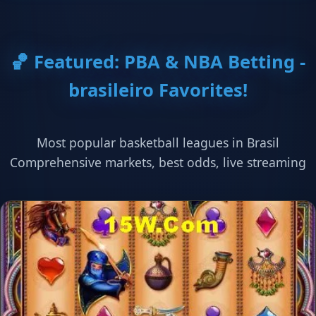
🏀 Featured: PBA & NBA Betting -
brasileiro Favorites!
Most popular basketball leagues in Brasil
Comprehensive markets, best odds, live streaming