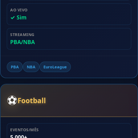
AO VIVO
✓ Sim
STREAMING
PBA/NBA
PBA
NBA
EuroLeague
⚽
Football
EVENTOS/MÊS
5.000+